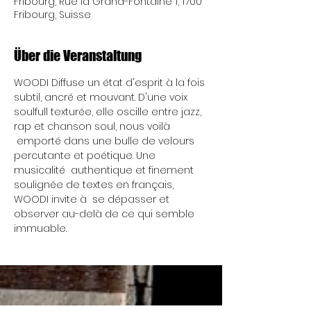
Fribourg, Rue la Grand-Fontaine 1, 1700
Fribourg, Suisse
Über die Veranstaltung
WOODI Diffuse un état d'esprit à la fois 
subtil, ancré et mouvant. D'une voix 
soulfull texturée, elle oscille entre jazz, 
rap et chanson soul, nous voilà 
 emporté dans une bulle de velours 
percutante et poétique. Une 
musicalité  authentique et finement 
soulignée de textes en français, 
WOODI invite à  se dépasser et 
observer au-delà de ce qui semble 
immuable.