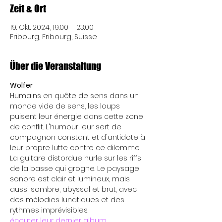
Zeit & Ort
19. Okt. 2024, 19:00 – 23:00
Fribourg, Fribourg, Suisse
Über die Veranstaltung
Wolfer
Humains en quête de sens dans un 
monde vide de sens, les loups 
puisent leur énergie dans cette zone 
de conflit. L'humour leur sert de 
compagnon constant et d'antidote à 
leur propre lutte contre ce dilemme. 
La guitare distordue hurle sur les riffs 
de la basse qui grogne. Le paysage 
sonore est clair et lumineux, mais 
aussi sombre, abyssal et brut, avec 
des mélodies lunatiques et des 
rythmes imprévisibles.
écouter leur dernier album 