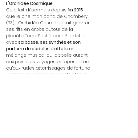
L'Orchidée Cosmique
Cela fait désormais depuis
 fin 2015
que le one man band de Chambéry 
(73) L’Orchidée Cosmique fait graviter 
ses riffs en orbite autour de la 
planète Terre. Seul à bord, Flo distille 
avec
 sa basse, ses synthés et son 
parterre de pédales d’effets
 un 
mélange musical qui appelle autant 
aux paisibles voyages en apesanteur 
qu’aux rudes atterrissages de fortune 
– étirez vos cervicales svp. Un plan de 
vol inédit entre le
 post-rock
 plombé 
de Mogwai, l’urgence 
noise
 de Sonic 
Youth ou A Place To Bury Strangers et 
le 
fuzz magnétique
 de Torche. Des 
morceaux parfois complexes, 
souvent tortueux, mais à l’arrivée une 
musique toujours accessible.
Pour écouter