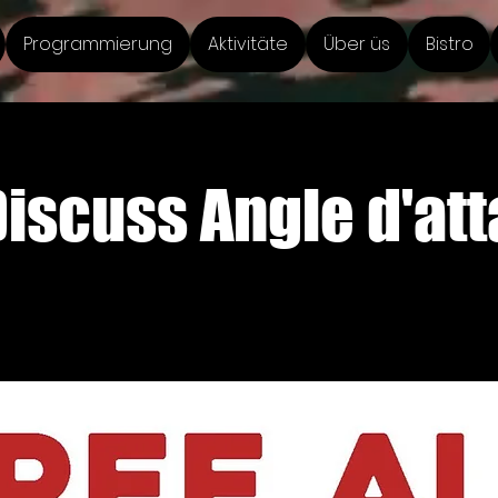
Programmierung
Aktivitäte
Über üs
Bistro
Discuss Angle d'at