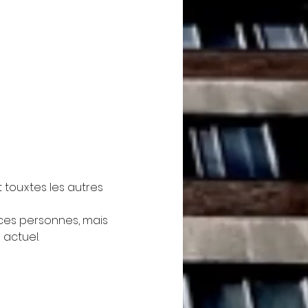
 tou·x·tes les autres 
ces personnes, mais 
 actuel.