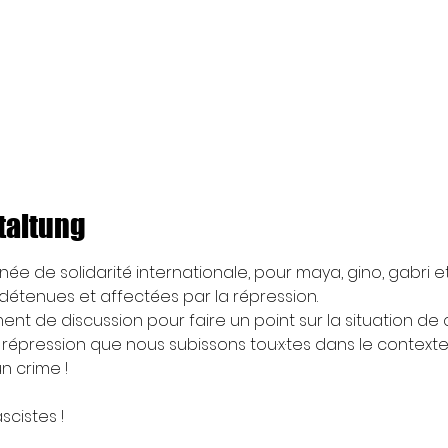
taltung
urnée de solidarité internationale, pour maya, gino, gabri et
détenues et affectées par la répression.
t de discussion pour faire un point sur la situation de 
 répression que nous subissons tou·x·tes dans le contexte
n crime !
ascistes !