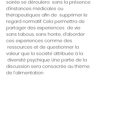
soirée se déroulera  sans la présence 
d’instances médicales ou 
thérapeutiques afin de  supprimer le 
regard normatif. Cela permettra de 
partager des experiences  de vie 
sans tabous, sans honte, d’aborder 
ces experiences comme des 
 ressources et de questionner la 
valeur que la société attribuée à la 
 diversité psychique. Une partie de la 
discussion sera consacrée au thème 
de l'alimentation
Mittwoch 17:00 - 00:00 Uhr
Wir öffnen gelegentlich
Donnerstag 17:00 - 00:00 Uhr
schon um 13 Uhr...
Treffen findet jeden
Montag um 19 Uhr statt.
Freitag 17:00 - 00:00 Uhr