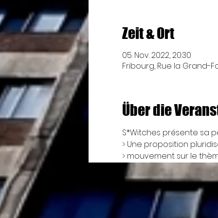
Zeit & Ort
05. Nov. 2022, 20:30
Fribourg, Rue la Grand-Fo
Über die Verans
S*Witches présente sa p
> Une proposition pluridi
> mouvement sur le thème