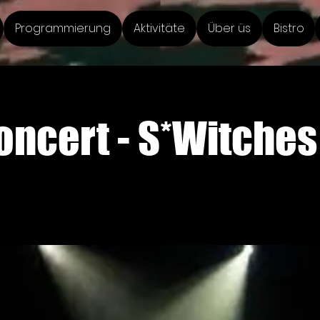
Programmierung
Aktivitäte
Über üs
Bistro
oncert - S*Witches