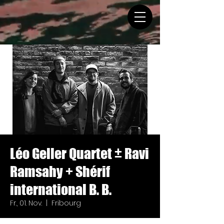
Léo Geller Quartet ± Ravi
Ramsahy + Shérif
international B. B.
Fr., 01. Nov.
  |  
Fribourg