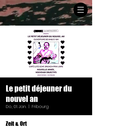
Le petit déjeuner du
nouvel an
Do., 01. Jan.
  |  
Fribourg
Zeit & Ort