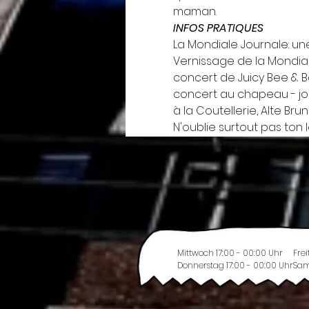
maman.
INFOS PRATIQUES
La Mondiale Journale: un
Vernissage de la Mondial
concert de Juicy Bee & 
concert au chapeau - journ
à la Coutellerie, Alte Bru
N'oublie surtout pas ton l
Mittwoch 17:00 - 00:00 Uhr
Frei
Donnerstag 17:00 - 00:00 Uhr
Sam