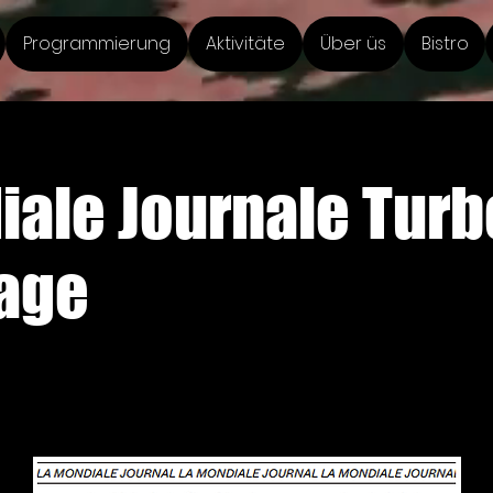
Programmierung
Aktivitäte
Über üs
Bistro
iale Journale Turb
age