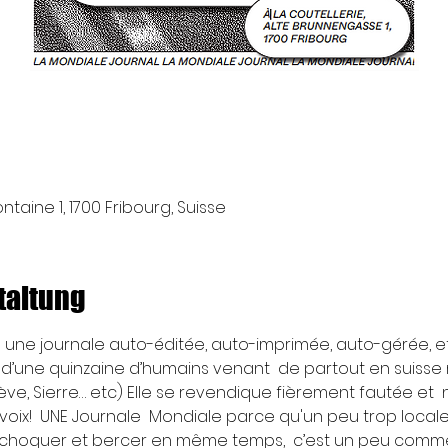
taine 1, 1700 Fribourg, Suisse
taltung
 une journale auto-éditée, auto-imprimée, auto-gérée, et 
ctif d’une quinzaine d’humains venant  de partout en suiss
ve, Sierre… etc) Elle se revendique fièrement fautée et 
te voix!  UNE Journale  Mondiale parce qu'un peu trop locale
x choquer et bercer en même temps,  c’est un peu comme si