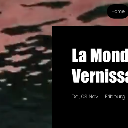
Home
La Mond
Verniss
Do., 03. Nov.
  |  
Fribourg