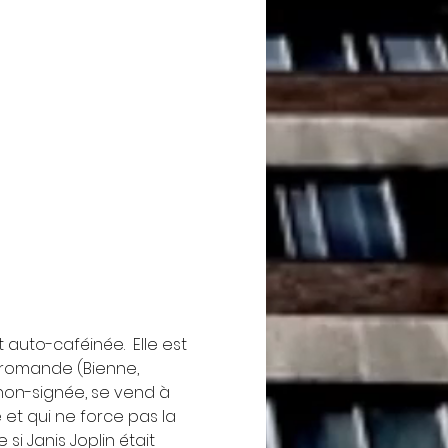
auto-caféinée.  Elle est 
e romande (Bienne, 
 non-signée, se vend à 
 et qui ne force pas la 
 Janis Joplin était 