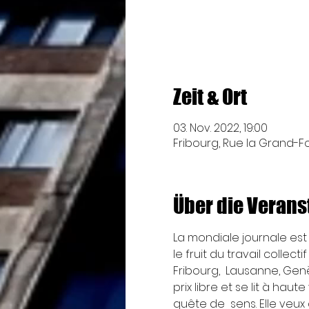
Zeit & Ort
03. Nov. 2022, 19:00
Fribourg, Rue la Grand-Fon
Über die Verans
La mondiale journale est 
le fruit du travail colle
Fribourg,  Lausanne, Genè
prix libre et se lit à hau
quête de  sens. Elle veu