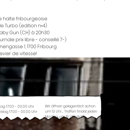
e halte fribourgeoise
e Turbo (edition n◦4)
Baby Gun (CH) à 20h30
ale prix libre - conseillé 7.-)
nnengasse 1, 1700 Fribourg
evier de vitesse!
Wir öffnen gelegentlich schon
tag 17:00 - 00:00 Uhr
um 13 Uhr... Treffen findet jeden
stag 17:00 - 00:00 Uhr
Montag um 19 Uhr statt.