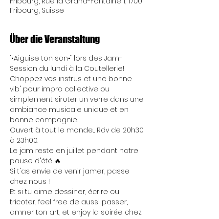
Fribourg, Rue la Grand-Fontaine 1, 1700
Fribourg, Suisse
Über die Veranstaltung
"•Aiguise ton son•" lors des Jam-
Session du lundi à la Coutellerie! 
Choppez vos instrus et une bonne 
vib' pour impro collective ou 
simplement siroter un verre dans une 
ambiance musicale unique et en 
bonne compagnie. 
Ouvert à tout le monde.... Rdv de 20h30 
à 23h00.
Le jam reste en juillet pendant notre 
pause d'été 🔥
Si t'as envie de venir jamer, passe 
chez nous !
Et si tu aime dessiner, écrire ou 
tricoter, feel free de aussi passer, 
amner ton art, et enjoy la soirée chez 