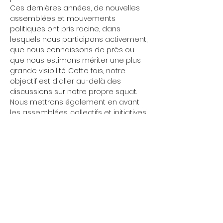
Ces dernières années, de nouvelles 
assemblées et mouvements 
politiques ont pris racine, dans 
lesquels nous participons activement, 
que nous connaissons de près ou 
que nous estimons mériter une plus 
grande visibilité. Cette fois, notre 
objectif est d'aller au-delà des 
discussions sur notre propre squat.
Nous mettrons également en avant 
les assemblées. collectifs et initiatives 
de la ville qui embrassent des 
principes anarchistes, antifascistes, 
féministes, environnementalistes, 
queer et pacifistes. De plus, nous 
soulignerons les groupes solidaires 
avec la Palestine et opposés à toutes 
formes de guerre. Nous mettrons 
également en lumière les 
assemblées politiquement actives au 
sein des universités, ainsi que 