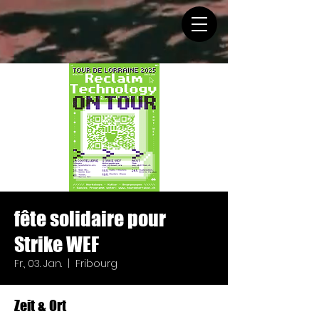
fête solidaire pour
Strike WEF
Fr., 03. Jan.
  |  
Fribourg
Zeit & Ort