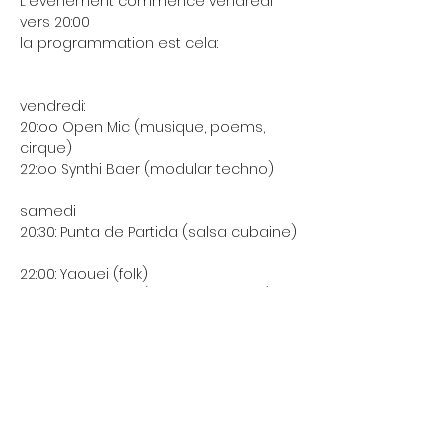
L'evenement commence vendredi 
vers 20:00
la programmation est cela:
vendredi:
20:oo Open Mic (musique, poems, 
cirque)
22:oo Synthi Baer (modular techno)
samedi
20:30: Punta de Partida (salsa cubaine)
22:00: Yaouei (folk)
23:30: Synthi Baer (modular techno)
Mittwoch 17:00 - 00:00 Uhr
Wir öffnen gelegentlich