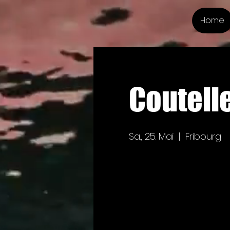
Home
Coutell
Sa., 25. Mai
  |  
Fribourg