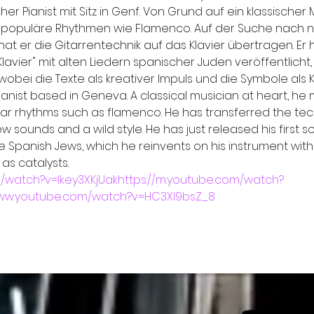
her Pianist mit Sitz in Genf. Von Grund auf ein klassischer 
d populäre Rhythmen wie Flamenco. Auf der Suche nach 
at er die Gitarrentechnik auf das Klavier übertragen. Er 
vier" mit alten Liedern spanischer Juden veröffentlicht,
wobei die Texte als kreativer Impuls und die Symbole als 
ianist based in Geneva. A classical musician at heart, he 
r rhythms such as flamenco. He has transferred the tech
w sounds and a wild style. He has just released his first 
e Spanish Jews, which he reinvents on his instrument with 
as catalysts.
/watch?v=Ikey3XKjUak
https://m.youtube.com/watch?
www.youtube.com/watch?v=HC3Xl9bsZ_8