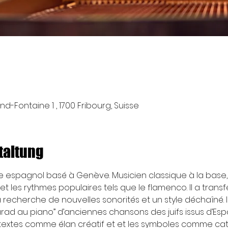
nd-Fontaine 1 , 1700 Fribourg, Suisse
taltung
te espagnol basé à Genève. Musicien classique à la base, 
et les rythmes populaires tels que le flamenco. Il a transf
 recherche de nouvelles sonorités et un style déchaîné. Il 
rad au piano” d’anciennes chansons des juifs issus d’Espa
textes comme élan créatif et et les symboles comme cat