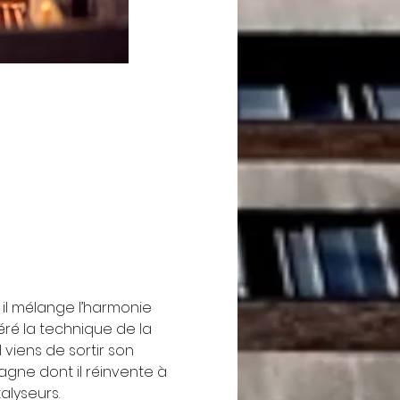
il mélange l’harmonie 
éré la technique de la 
viens de sortir son 
gne dont il réinvente à 
alyseurs.