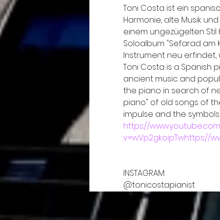
Toni Costa ist ein spanisc
Harmonie, alte Musik un
einem ungezügelten Stil h
Soloalbum "Sefarad am Kla
Instrument neu erfindet, 
Toni Costa is a Spanish p
ancient music and popula
the piano in search of ne
piano" of old songs of th
impulse and the symbols 
https://www.youtube.com
v=wVp2gkoipTw
https://
INSTAGRAM:

@tonicostapianist