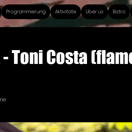
Programmierung
Aktivitäte
Über üs
Bistro
 - Toni Costa (flam
rie