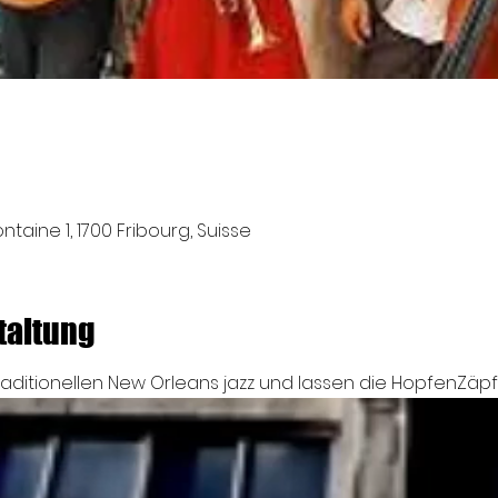
taine 1, 1700 Fribourg, Suisse
taltung
traditionellen New Orleans jazz und lassen die HopfenZä