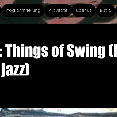
Programmierung
Aktivitäte
Über üs
Bistro
: Things of Swing 
jazz)