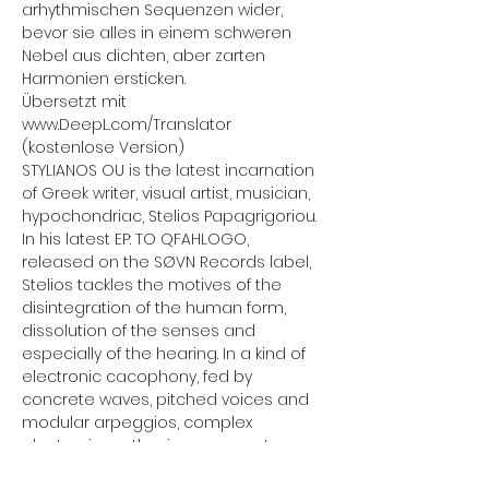
arhythmischen Sequenzen wider, 
bevor sie alles in einem schweren 
Nebel aus dichten, aber zarten 
Harmonien ersticken.
Übersetzt mit 
www.DeepL.com/Translator 
(kostenlose Version)
STYLIANOS OU is the latest incarnation 
of Greek writer, visual artist, musician, 
hypochondriac, Stelios Papagrigoriou. 
In his latest EP: TO QFAHLOGO, 
released on the SØVN Records label, 
Stelios tackles the motives of the 
disintegration of the human form, 
dissolution of the senses and 
especially of the hearing. In a kind of 
electronic cacophony, fed by 
concrete waves, pitched voices and 
modular arpeggios, complex 
electronic synthesizers resonate 
under arrhythmic sequences, before 