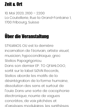
Zeit & Ort
10. Mai 2023, 21:00 – 22:00
La Coutellerie, Rue la Grand-Fontaine 1,
1700 Fribourg, Suisse
Über die Veranstaltung
STYLIANOS OU est la dernière 
incarnation de l'écrivain, artiste visuel, 
musicien, hypocondriaque, grec 
Stelios Papagrigoriou.
Dans son dernier EP : TO QFAHLOGO, 
sortit sur le label SØVN Records, 
Stelios aborde les motifs de la 
désintégration de la forme humaine, 
dissolution des sens et surtout de 
l'ouïe. Dans une sorte de cacophonie 
électronique, nourrie de vagues 
concrètes, de voix pitchées et 
d'arpèges modulaires, les synthèses 