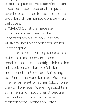
électroniques complexes résonnent 
sous les séquences arythmiques, 
avant de tout étouffer dans un lourd 
brouillard d'harmonies denses mais 
délicates.
STYLIANOS OU ist die neueste 
Inkarnation des griechischen 
Schriftstellers, visuellen Künstlers, 
Musikers und Hypochonders Stelios 
Papagrigoriou. 
In seiner letzten EP: TO QFAHLOGO, die 
auf dem Label SØVN Records 
erschienen ist, beschäftigt sich Stelios 
mit Motiven wie dem Zerfall der 
menschlichen Form, der Auflösung 
der Sinne und vor allem des Gehörs. 
In einer Art elektronischer Kakophonie, 
die von konkreten Wellen, gepitchten 
Stimmen und modularen Arpeggien 
genährt wird, hallen komplexe 
elektronische Synthesen unter 