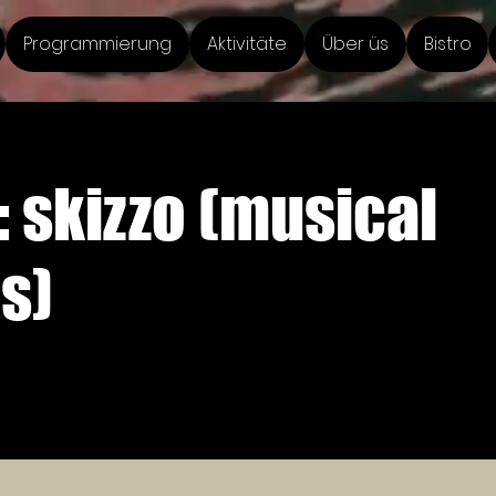
Programmierung
Aktivitäte
Über üs
Bistro
 skizzo (musical
s)