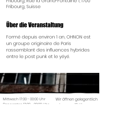
Fribourg, Rue la Grand-Fontaine 1, 1700
Fribourg, Suisse
Über die Veranstaltung
Formé depuis environ 1 an, OHNON est 
un groupe originaire de Paris 
rassemblant des influences hybrides 
entre le post punk et le yéyé.
Mittwoch 17:00 - 00:00 Uhr
Wir öffnen gelegentlich
Donnerstag 17:00 - 00:00 Uhr
schon um 13 Uhr...
Treffen findet jeden
Montag um 19 Uhr statt.
Freitag 17:00 - 00:00 Uhr
Samstag 17:00 - 00:00 Uhr