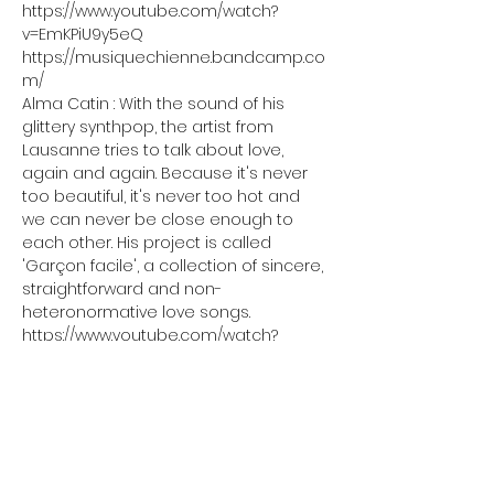
https://www.youtube.com/watch?
v=EmKPiU9y5eQ
https://musiquechienne.bandcamp.co
m/
Alma Catin : With the sound of his 
glittery synthpop, the artist from 
Lausanne tries to talk about love, 
again and again. Because it's never 
too beautiful, it's never too hot and 
we can never be close enough to 
each other. His project is called 
'Garçon facile', a collection of sincere, 
straightforward and non-
heteronormative love songs.
https://www.youtube.com/watch?
v=vZY52r3aITk