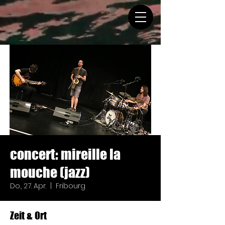
concert: mireille la
mouche (jazz)
Do., 27. Apr.
  |  
Fribourg
Zeit & Ort