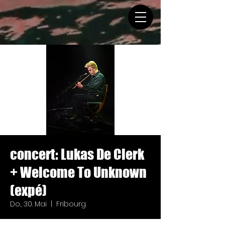
concert: Lukas De Clerk
+ Welcome To Unknown
(expé)
Do., 30. Mai
  |  
Fribourg