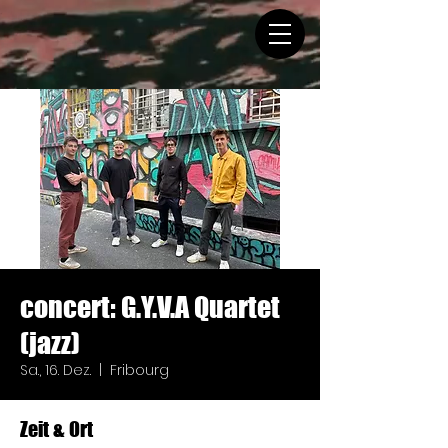
concert: G.Y.V.A Quartet
(jazz)
Sa., 16. Dez.
  |  
Fribourg
Zeit & Ort