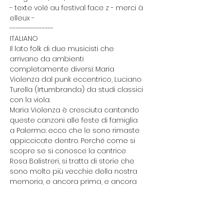
- texte volé au festival face z - merci à 
elleux -
---------------
ITALIANO
Il lato folk di due musicisti che 
arrivano da ambienti 
completamente diversi: Maria 
Violenza dal punk eccentrico, Luciano 
Turella (Irtumbranda) da studi classici 
con la viola.

Maria Violenza è cresciuta cantando 
queste canzoni alle feste di famiglia 
a Palermo: ecco che le sono rimaste 
appiccicate dentro. Perché come si 
scopre se si conosce la cantrice 
Rosa Balistreri, si tratta di storie che 
sono molto più vecchie della nostra 
memoria, e ancora prima, e ancora 
prima. E quindi da sempre cantiamo 
la protesta, il gioco, la denuncia degli 
oppressi, l'amore