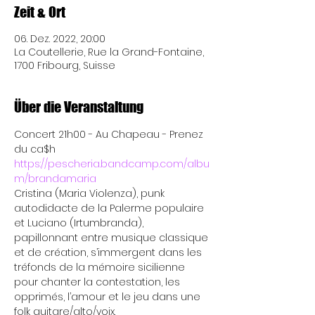
Zeit & Ort
06. Dez. 2022, 20:00
La Coutellerie, Rue la Grand-Fontaine,
1700 Fribourg, Suisse
Über die Veranstaltung
Concert 21h00 - Au Chapeau - Prenez 
du ca$h 
https://pescheria.bandcamp.com/albu
m/brandamaria
Cristina (Maria Violenza), punk 
autodidacte de la Palerme populaire 
et Luciano (Irtumbranda), 
papillonnant entre musique classique 
et de création, s’immergent dans les 
tréfonds de la mémoire sicilienne 
pour chanter la contestation, les 
opprimés, l’amour et le jeu dans une 
folk guitare/alto/voix.