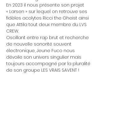
En 2023 il nous présente son projet 
« Larsen » sur lequel on retrouve ses 
fidèles acolytes Ricci the Gheist ainsi 
que Attila tout deux membre du LVS 
CREW. 
Oscillant entre rap brut et recherche 
de nouvelle sonorité souvent 
électronique, Jeune Fuco nous 
dévoile son univers singulier mais 
toujours accompagné par la pluralité 
de son groupe LES VRAIS SAVENT !
Mittwoch 17:00 - 00:00 Uhr
Wir öffnen gelegentlich
Donnerstag 17:00 - 00:00 Uhr
schon um 13 Uhr...
Treffen findet jeden
Montag um 19 Uhr statt.
Freitag 17:00 - 00:00 Uhr
Samstag 17:00 - 00:00 Uhr