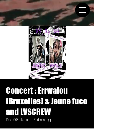
Concert : Errwalou
(Bruxelles) & Jeune fuco
and LVSCREW
Sa., 08. Juni
  |  
Fribourg