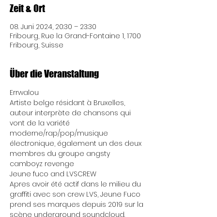
Zeit & Ort
08. Juni 2024, 20:30 – 23:30
Fribourg, Rue la Grand-Fontaine 1, 1700
Fribourg, Suisse
Über die Veranstaltung
Errwalou 
Artiste belge résidant à Bruxelles, 
auteur interprète de chansons qui 
vont de la variété 
moderne/rap/pop/musique 
électronique, également un des deux 
membres du groupe angsty 
camboyz revenge
Jeune fuco and LVSCREW
Apres avoir été actif dans le milieu du 
graffiti avec son crew LVS, Jeune Fuco 
prend ses marques depuis 2019 sur la 
scène underground soundcloud. 