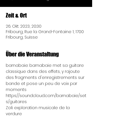
Zeit & Ort
26. Okt. 2023, 20:30
Fribourg, Rue la Grand-Fontaine 1, 1700
Fribourg, Suisse
Über die Veranstaltung
barnabaie: barnabaie met sa guitare 
classique dans des effets, y rajoute 
des fragments d'enregistrements sur 
bande et pose un peu de voix par 
moments
https://soundcloud.com/barnabaie/set
s/guitares
Zoli: exploration musicale de la 
verdure