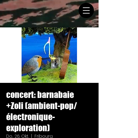
concert: barnabaie
+Zoli (ambient-pop/
électronique-
exploration)
Do., 26. Okt.
  |  
Fribourg