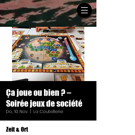
Ça joue ou bien ? –
Soirée jeux de société
Do., 10. Nov.
  |  
La Coutellerie
Zeit & Ort