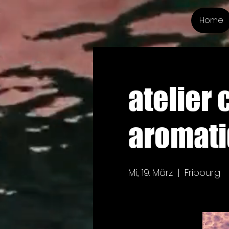
Home
atelier 
aromat
Mi., 19. März
  |  
Fribourg