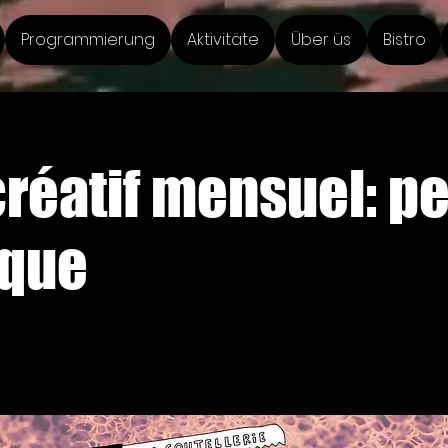
Programmierung
Aktivitäte
Über üs
Bistro
créatif mensuel: p
ique