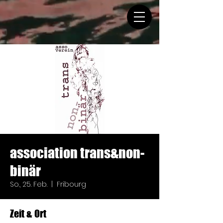
association trans&non-
binär
So., 25. Feb.
  |  
Fribourg
Zeit & Ort