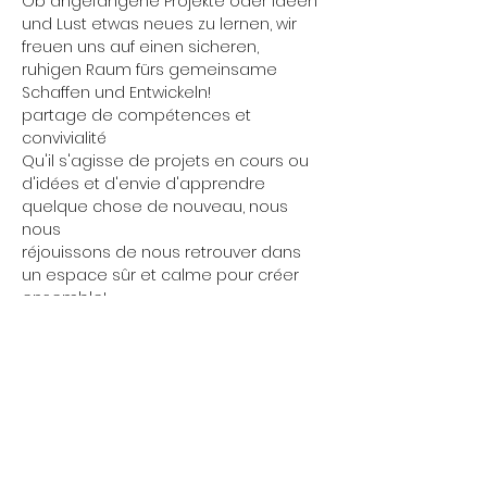
Ob angefangene Projekte oder Ideen 
und Lust etwas neues zu lernen, wir 
freuen uns auf einen sicheren, 
ruhigen Raum fürs gemeinsame 
Schaffen und Entwickeln!
partage de compétences et 
convivialité
Qu'il s'agisse de projets en cours ou 
d'idées et d'envie d'apprendre 
quelque chose de nouveau, nous 
nous
réjouissons de nous retrouver dans 
un espace sûr et calme pour créer 
ensemble!
Mittwoch 17:00 - 00:00 Uhr
Wir öffnen gelegentlich
Donnerstag 17:00 - 00:00 Uhr
schon um 13 Uhr...
Treffen findet jeden