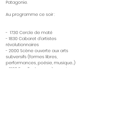
Patagonie. 
Au programme ce soir : 
-  17:30 Cercle de maté
- 18:30 Cabaret d’artistes 
révolutionnaires 
- 20:00 Scène ouverte aux arts 
subversifs (formes libres, 
performances, poésie, musique…)
- 21:30 Excellente nourriture miam 
miam miam 
Avec force, courage et espoir, nous 
continuerons de protéger nos forêts 
intérieures, liées aux forêts indigènes 
afin de ne pas les laisser mourir et 
d’offrir de la vie et de la 
reconnaissance à notre planète.