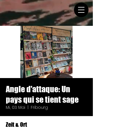
Angle d'attaque: Un
pays qui se tient sage
Mi., 03. Mai
  |  
Fribourg
Zeit & Ort