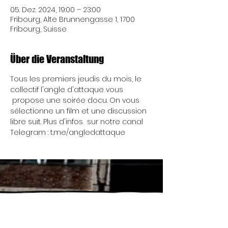
05. Dez. 2024, 19:00 – 23:00
Fribourg, Alte Brunnengasse 1, 1700
Fribourg, Suisse
Über die Veranstaltung
Tous les premiers jeudis du mois, le 
collectif l'angle d'attaque vous 
 propose une soirée docu. On vous 
sélectionne un film et une discussion 
libre suit. Plus d'infos  sur notre canal 
Telegram : t.me/angledattaque
Mittwoch 17:00 - 00:00 Uhr
Wir öffnen gelegentlich
Donnerstag 17:00 - 00:00 Uhr
schon um 13 Uhr...
Treffen findet jeden