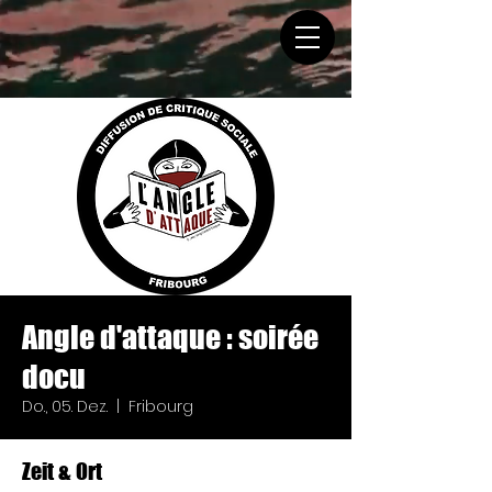
Angle d'attaque : soirée
docu
Do., 05. Dez.
  |  
Fribourg
Zeit & Ort