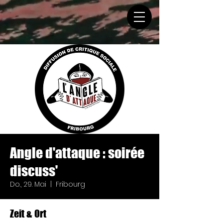
Angle d'attaque : soirée
discuss'
Do., 29. Mai
  |  
Fribourg
Zeit & Ort