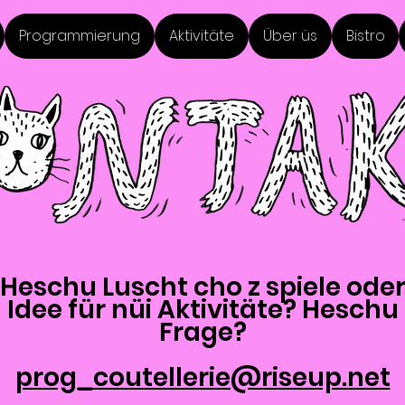
Programmierung
Aktivitäte
Über üs
Bistro
Heschu Luscht cho z spiele ode
Idee für nüi Aktivitäte? Heschu
Frage?
prog_coutellerie@riseup.net