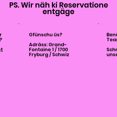
PS. Wir näh ki Reservatione
entgäge
r
Gfünschu üs?
Benö
?
Tea
Adräss: Grand-
et
Fontaine 1 / 1700
Schr
Fryburg / Schwiz
uns