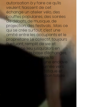
autorisation à y faire ce qu’ils
veulent. Naissent de cet
échange un atelier vélo, des
bouffes populaires, des soirées
de débats, de musique, de
projection, des festivals… Mais ce
qui se crée surtout, c’est une
amitié entre les occupants et le
propriétaire. Le collectif, toujours
fluctuant, remplit de vie et
d’idées ce lieu jusqu’alors en
attente. Sur la base d’échanges,
de “récup”, de prix libre, la
Coutellerie devient une enclave
non-marchande, tournée vers
l’expérimentation artistique et
sociale, en auto-gestion totale.