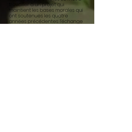
travailler à un projet qui
maintient les bases morales qui
ont soutenues les quatre
années précédentes: l’échange
non-tarifé, l’ouverture d’esprit,
l’accès à une information et une
culture non-globalisées.
Peu après l'ouverture de la
nouvelle Coutellerie, M. Balzli
décède, nous laissant comme
orphelins. Il a cependant pris le
soin de léguer la maison à la
fondation Aux Pays des
Merveilles, dont il faisait partie.
Notre but est maintenant de
perpétuer la grandeur d'âme
de ce personnage haut en
couleur, en faisant vivre la
maison qu'il nous a laissé.