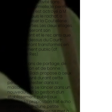
Après 4 ans d’activité sans
autorisation formelle, le permis
de construire est octroyé à M.
Balzli, qui, depuis le rachat, a
prévu de diviser la Coutellerie
en deux parties. Les deux étages
supérieurs seront son
appartement et le rez, ainsi que
la tour au-dessus du Court-
Chemin seront transformés en
établis-sement public (cf.
dossier de Res).
Forts de 4 ans de partage, de
collaboration et de bonne
entente, M. Balzli propose à ceux
qui ont oeuvré durant cette
période de rester dans la
maison et de se lancer dans un
nouveau défi: la gestion d’un
établissement public aux
normes. La proposition fait écho
et un groupe d’une petite
dizaine de personnes se met à