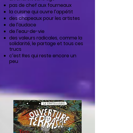
pas de chef aux fourneaux
la cuisine qui ouvre l’appétit
des chapeaux pour les artistes
de l’audace
de l’eau-de-vie
des valeurs radicales, comme la
solidarité, le partage et tous ces
trucs
c’est Res qui reste encore un
peu