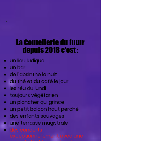
La Coutellerie du futur
depuis 2018 c'est :
un lieu ludique
un bar
de l’absinthe la nuit
du thé et du café le jour
les réu du lundi
toujours végétarien
un plancher qui grince
un petit balcon haut perché
des enfants sauvages
une terrasse magistrale
des concerts
exceptionnellement avec une