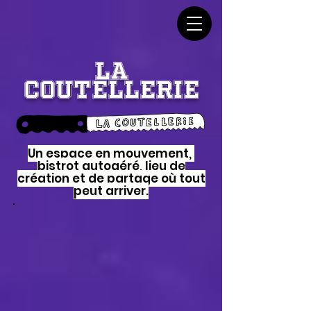
LA
COUTELLERIE
Un espace en mouvement,
bistrot autogéré, lieu de
création et de partage où tout
peut arriver.