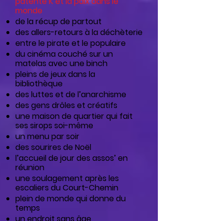
patente K et la paix dans le
monde
de la récup de partout
des allers
-retours à la déchèterie
entre le pirate et le populaire
du cinéma couché sur un
matelas avec une binch
pleins de jeux dans la
bibliothèque
des luttes et de l’anarchisme
des gens drôles et créatifs
une maison de quartier qui fait
ses sirops soi-même
un menu par soir
des sourires de Noël
l’accueil de jour des assos’ en
réunion
une soulagement après les
escaliers du Court-Chemin
plein de monde qui donne du
temps
un endroit sans âge